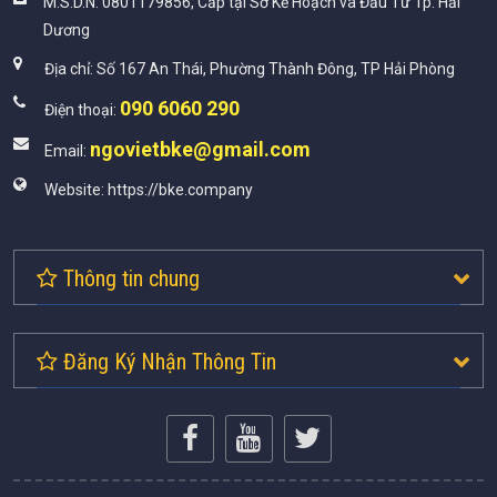
M.S.D.N: 0801179856, Cấp tại Sở Kế Hoạch và Đầu Tư Tp. Hải
Dương
Địa chỉ:
Số 167 An Thái, Phường Thành Đông, TP Hải Phòng
090 6060 290
Điện thoại:
ngovietbke@gmail.com
Email:
Website:
https://bke.company
Thông tin chung
Đăng Ký Nhận Thông Tin