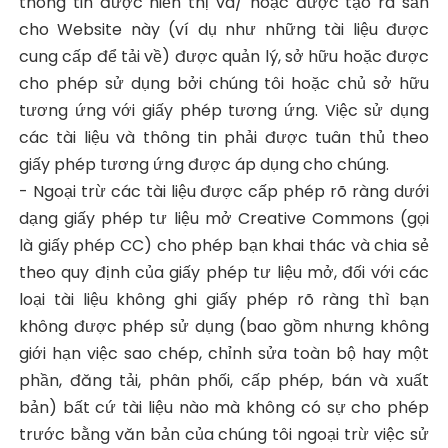
thông tin được hiển thị và/ hoặc được tạo ra sẵn
cho Website này (ví dụ như những tài liệu được
cung cấp để tải về) được quản lý, sở hữu hoặc được
cho phép sử dụng bởi chúng tôi hoặc chủ sở hữu
tương ứng với giấy phép tương ứng. Việc sử dụng
các tài liệu và thông tin phải được tuân thủ theo
giấy phép tương ứng được áp dụng cho chúng.
- Ngoại trừ các tài liệu được cấp phép rõ ràng dưới
dạng giấy phép tư liệu mở Creative Commons (gọi
là giấy phép CC) cho phép bạn khai thác và chia sẻ
theo quy định của giấy phép tư liệu mở, đối với các
loại tài liệu không ghi giấy phép rõ ràng thì bạn
không được phép sử dụng (bao gồm nhưng không
giới hạn việc sao chép, chỉnh sửa toàn bộ hay một
phần, đăng tải, phân phối, cấp phép, bán và xuất
bản) bất cứ tài liệu nào mà không có sự cho phép
trước bằng văn bản của chúng tôi ngoại trừ việc sử