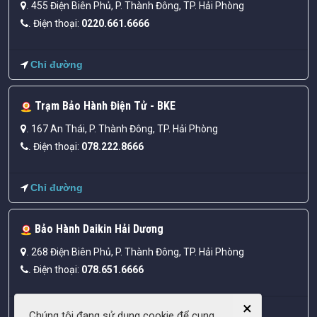
455 Điện Biên Phủ, P. Thành Đông, TP. Hải Phòng
.
Điện thoại:
0220.661.6666
.
Chỉ đường
Trạm Bảo Hành Điện Tử - BKE
167 An Thái, P. Thành Đông, TP. Hải Phòng
.
Điện thoại:
078.222.8666
.
Chỉ đường
Bảo Hành Daikin Hải Dương
268 Điện Biên Phủ, P. Thành Đông, TP. Hải Phòng
.
Điện thoại:
078.651.6666
.
×
Chỉ đường
Chúng tôi đang sử dụng cookie để cung