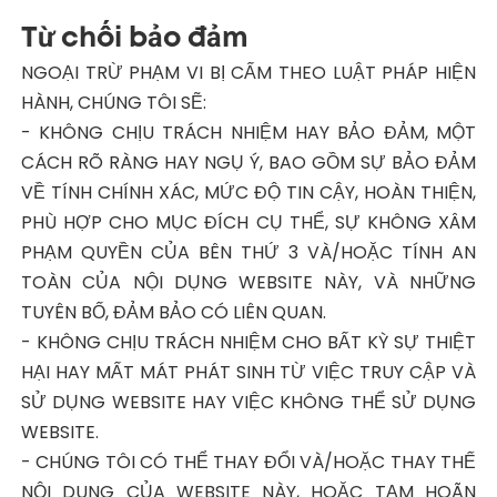
Từ chối bảo đảm
NGOẠI TRỪ PHẠM VI BỊ CẤM THEO LUẬT PHÁP HIỆN
HÀNH, CHÚNG TÔI SẼ:
- KHÔNG CHỊU TRÁCH NHIỆM HAY BẢO ĐẢM, MỘT
CÁCH RÕ RÀNG HAY NGỤ Ý, BAO GỒM SỰ BẢO ĐẢM
VỀ TÍNH CHÍNH XÁC, MỨC ĐỘ TIN CẬY, HOÀN THIỆN,
PHÙ HỢP CHO MỤC ĐÍCH CỤ THỂ, SỰ KHÔNG XÂM
PHẠM QUYỀN CỦA BÊN THỨ 3 VÀ/HOẶC TÍNH AN
TOÀN CỦA NỘI DỤNG WEBSITE NÀY, VÀ NHỮNG
TUYÊN BỐ, ĐẢM BẢO CÓ LIÊN QUAN.
- KHÔNG CHỊU TRÁCH NHIỆM CHO BẤT KỲ SỰ THIỆT
HẠI HAY MẤT MÁT PHÁT SINH TỪ VIỆC TRUY CẬP VÀ
SỬ DỤNG WEBSITE HAY VIỆC KHÔNG THỂ SỬ DỤNG
WEBSITE.
- CHÚNG TÔI CÓ THỂ THAY ĐỔI VÀ/HOẶC THAY THẾ
NỘI DUNG CỦA WEBSITE NÀY, HOẶC TẠM HOÃN