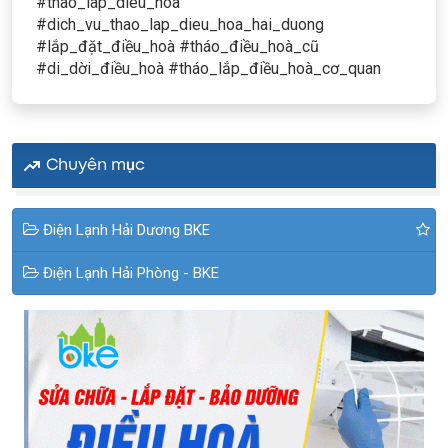
#thao_lap_dieu_hoa
#dich_vu_thao_lap_dieu_hoa_hai_duong
#lắp_đặt_điều_hoà #tháo_điều_hoà_cũ
#di_dời_điều_hoà #tháo_lắp_điều_hoà_cơ_quan
Chuyên mục
Điện Lạnh Hải Dương BKE
Điện Lạnh Hải Phòng - BKE