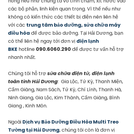
hỏng nếu như chúng ta vô tình chạm, xịt nước vào
các bộ phận, linh kiện quan trọng. Vì thế nếu như
không có kiến thức các thiết bị điện nên liên hệ
với các
trung tâm bảo dưỡng, sửa chữa máy
điều hòa
để được bảo dưỡng. Tại Hải Dương, bạn
có thể liên hệ ngay tới đơn vị
điện lạnh
BKE
hotline
090.6060.290
để được tư vấn hỗ trợ
nhanh nhất.
Chúng tôi hỗ trợ
sửa chữa điện tử, điện lạnh
toàn tỉnh Hải Dương
: Gia Lộc, Tứ Kỳ, Thanh Miện,
Cẩm Giàng, Nam Sách, Tứ Kỳ, Chí Lính, Thanh Hà,
Ninh Giang, Gia Lộc, Kim Thành, Cẩm Giàng, Bình
Giang , Kinh Môn.
Ngoài
Dịch vụ Bảo Dưỡng Điều Hòa Multi Treo
Tường tại Hải Dương
, chúng tôi còn là đơn vị