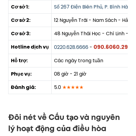
Cơ sở 1:
Số 267 Điện Biên Phủ, P. Bình Hàn, 
Cơ sở 2:
12 Nguyễn Trãi - Nam Sách - Hải 
Cơ sở 3:
48 Nguyễn Thái Học - Chí Linh - H
090.6060.290
Hotline dịch vụ
0220.628.6666
-
Hỗ trợ:
Các ngày trong tuần
Phục vụ:
08 giờ - 21 giờ
Đánh giá:
5.0
★★★★★
Đôi nét về Cấu tạo và nguyên
lý hoạt động của điều hòa