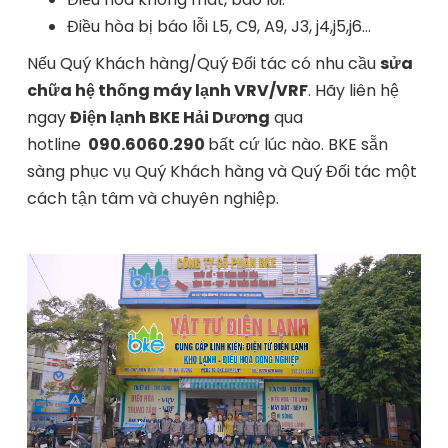
Điều hòa bị báo lỗi L5, C9, A9, J3, j4,j5,j6…
Nếu Quý Khách hàng/Quý Đối tác có nhu cầu
sửa
chữa hệ thống máy lạnh VRV/VRF
. Hãy liên hệ
ngay
Điện lạnh BKE Hải Dương
qua
hotline
090.6060.290
bất cứ lúc nào. BKE sẵn
sàng phục vụ Quý Khách hàng và Quý Đối tác một
cách tận tâm và chuyên nghiệp.