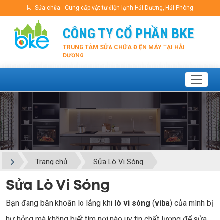
Sửa chữa - Cung cấp vật tư điện lạnh Hải Dương, Hải Phòng
CÔNG TY CỔ PHẦN BKE
TRUNG TÂM SỬA CHỮA ĐIỆN MÁY TẠI HẢI
DƯƠNG
Trang chủ
Sửa Lò Vi Sóng
Sửa Lò Vi Sóng
Bạn đang băn khoăn lo lắng khi
lò vi sóng
(
viba
) của mình bị
hư hỏng mà không biết tìm nơi nào uy tín chất lượng để sửa