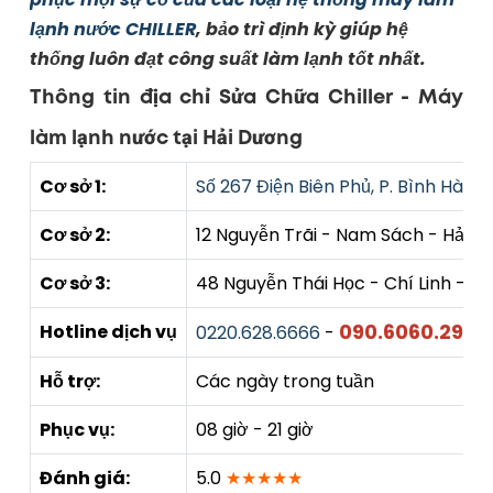
lạnh nước CHILLER
, bảo trì định kỳ giúp hệ
thống luôn đạt công suất làm lạnh tốt nhất.
Thông tin địa chỉ Sửa Chữa Chiller - Máy
làm lạnh nước tại Hải Dương
Cơ sở 1:
Số 267 Điện Biên Phủ, P. Bình Hàn, 
Cơ sở 2:
12 Nguyễn Trãi - Nam Sách - Hải 
Cơ sở 3:
48 Nguyễn Thái Học - Chí Linh - H
090.6060.290
Hotline dịch vụ
0220.628.6666
-
Hỗ trợ:
Các ngày trong tuần
Phục vụ:
08 giờ - 21 giờ
Đánh giá:
5.0
★★★★★