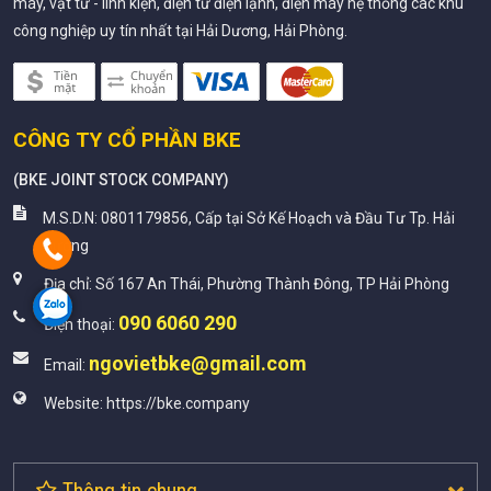
máy, vật tư - linh kiện, điện tử điện lạnh, điện máy hệ thống các khu
công nghiệp uy tín nhất tại Hải Dương, Hải Phòng.
CÔNG TY CỔ PHẦN BKE
(
BKE JOINT STOCK COMPANY
)
M.S.D.N: 0801179856, Cấp tại Sở Kế Hoạch và Đầu Tư Tp. Hải
Dương
Địa chỉ:
Số 167 An Thái, Phường Thành Đông, TP Hải Phòng
090 6060 290
Điện thoại:
ngovietbke@gmail.com
Email:
Website:
https://bke.company
Thông tin chung