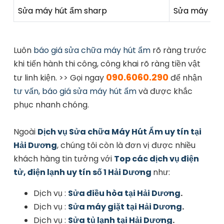
Sửa máy hút ẩm sharp
Sửa máy hút ẩ
Luôn
báo giá sửa chữa máy hút ẩm
rõ ràng trước
khi tiến hành thi công, công khai rõ ràng tiền vật
090.6060.290
tư linh kiện. >> Gọi ngay
để nhận
tư vấn, báo giá sửa máy hút ẩm
và được khắc
phục nhanh chóng.
Ngoài
Dịch vụ Sửa chữa Máy Hút Ẩm uy tín tại
Hải Dương
, chúng tôi còn là đơn vị được nhiều
khách hàng tin tưởng với
Top các dịch vụ điện
tử, điện lạnh uy tín số 1 Hải Dương
như:
Dịch vụ :
Sửa điều hòa tại Hải Dương
.
Dịch vụ :
Sửa máy giặt tại Hải Dương
.
Dịch vụ :
Sửa tủ lạnh tại Hải Dương
.