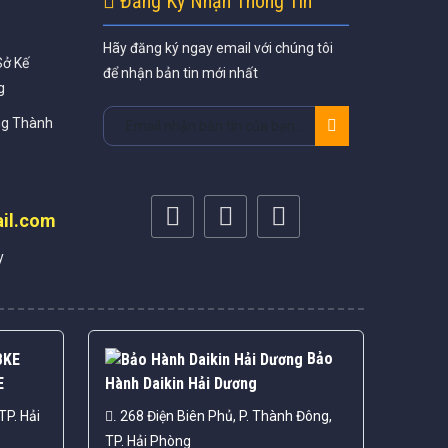
Đăng Ký Nhận Thông Tin
Hãy đăng ký ngay email với chúng tôi
Sở Kế
để nhận bản tin mới nhất
g
ng Thành
il.com
y
Bảo
E
Hành Daikin Hải Dương
TP. Hải
268 Điện Biên Phủ, P. Thành Đông,
.
TP. Hải Phòng