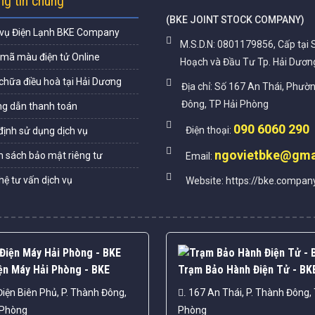
g tin chung
(
BKE JOINT STOCK COMPANY
)
 vụ Điện Lạnh BKE Company
M.S.D.N: 0801179856, Cấp tại 
 mã màu điện tử Online
Hoạch và Đầu Tư Tp. Hải Dươn
chữa điều hoà tại Hải Dương
Địa chỉ:
Số 167 An Thái, Phườ
Đông, TP Hải Phòng
g dẫn thanh toán
090 6060 290
Điện thoại:
định sử dụng dịch vụ
ngovietbke@gma
h sách bảo mật riêng tư
Email:
hệ tư vấn dịch vụ
Website:
https://bke.compan
ện Máy Hải Phòng - BKE
Trạm Bảo Hành Điện Tử - BK
iện Biên Phủ, P. Thành Đông,
167 An Thái, P. Thành Đông, 
.
 Phòng
Phòng