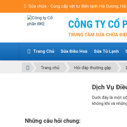
Sửa chữa - Cung cấp vật tư điện lạnh Hải Dương, Hả
CÔNG TY CỔ 
TRUNG TÂM SỬA CHỮA ĐIỆ
Trang Chủ
Sửa Điều Hoà
Sửa Tủ Lạnh
Trang chủ
Hỏi đáp thường gặp
Module
Dịch Vụ Điề
logo
Dưới đây là một s
không khí và những
Những câu hỏi chung: