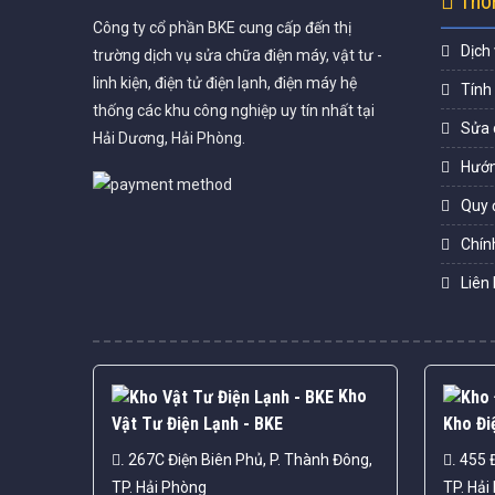
Thôn
Công ty cổ phần BKE cung cấp đến thị
Dịch
trường dịch vụ sửa chữa điện máy, vật tư -
linh kiện, điện tử điện lạnh, điện máy hệ
Tính
thống các khu công nghiệp uy tín nhất tại
Sửa 
Hải Dương, Hải Phòng.
Hướn
Quy 
Chín
Liên 
Kho
Vật Tư Điện Lạnh - BKE
Kho Đi
267C Điện Biên Phủ, P. Thành Đông,
455 Đ
.
.
TP. Hải Phòng
TP. Hải