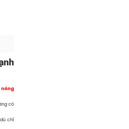
ạnh
h nóng
àng có
dù chỉ