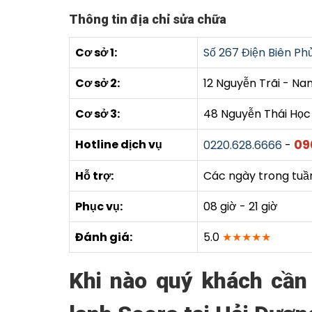
Thông tin địa chỉ sửa chữa
Cơ sở 1:
Số 267 Điện Biên Phủ
Cơ sở 2:
12 Nguyễn Trãi - N
Cơ sở 3:
48 Nguyễn Thái Học 
09
Hotline dịch vụ
0220.628.6666
-
Hỗ trợ:
Các ngày trong tuầ
Phục vụ:
08 giờ - 21 giờ
Đánh giá:
5.0
★★★★★
Khi nào quý khách cần