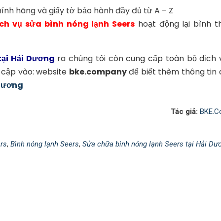
hính hãng và giấy tờ bảo hành đầy đủ từ A – Z
ịch vụ sửa bình nóng lạnh Seers
hoạt động lại bình t
tại Hải Dương
ra chúng tôi còn cung cấp toàn bộ dịch 
 cập vào: website
bke.company
để biết thêm thông tin c
 Dương
Tác giả:
BKE.C
rs
,
Bình nóng lạnh Seers
,
Sửa chữa bình nóng lạnh Seers tại Hải Dư