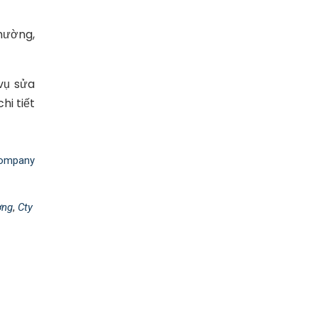
hường,
vụ sửa
hi tiết
ompany
ơng
,
Cty