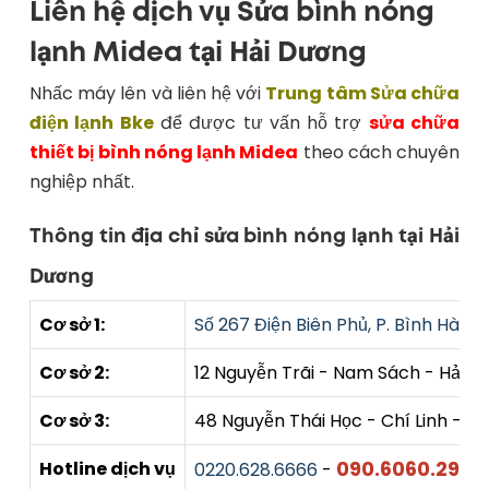
Liên hệ dịch vụ Sửa bình nóng
lạnh Midea tại Hải Dương
Nhấc máy lên và liên hệ với
Trung tâm Sửa chữa
điện lạnh Bke
để được tư vấn hỗ trợ
sửa chữa
thiết bị bình nóng lạnh Midea
theo cách chuyên
nghiệp nhất.
Thông tin địa chỉ sửa bình nóng lạnh tại Hải
Dương
Cơ sở 1:
Số 267 Điện Biên Phủ, P. Bình Hàn, 
Cơ sở 2:
12 Nguyễn Trãi - Nam Sách - Hải 
Cơ sở 3:
48 Nguyễn Thái Học - Chí Linh - H
090.6060.290
Hotline dịch vụ
0220.628.6666
-