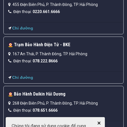
455 Điện Biên Phủ, P. Thành Đông, TP. Hải Phòng
.
Điện thoại:
0220.661.6666
.
Chỉ đường
Trạm Bảo Hành Điện Tử - BKE
167 An Thái, P. Thành Đông, TP. Hải Phòng
.
Điện thoại:
078.222.8666
.
Chỉ đường
Bảo Hành Daikin Hải Dương
268 Điện Biên Phủ, P. Thành Đông, TP. Hải Phòng
.
Điện thoại:
078.651.6666
.
×
Chúng tôi đang sử dụng cookie để cung
Chỉ đường