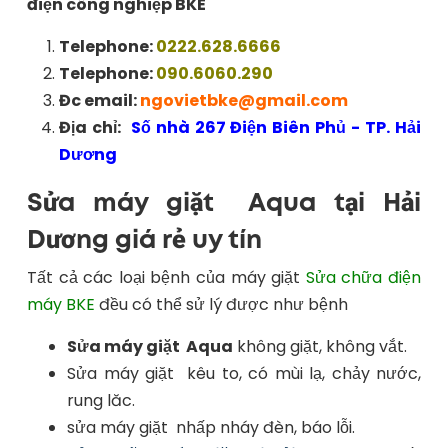
điện công nghiệp BKE
Telephone:
0222.628.6666
Telephone:
090.6060.290
Đc email:
ngovietbke@gmail.com
Địa chỉ:
Số nhà 267 Điện Biên Phủ - TP. Hải
Dương
Sửa máy giặt Aqua tại Hải
Dương giá rẻ uy tín
Tất cả các loại bệnh của máy giặt
Sửa chữa điện
máy BKE
đều có thể sử lý được như bệnh
Sửa máy giặt Aqua
không giặt, không vắt.
Sửa máy giặt kêu to, có mùi lạ, chảy nước,
rung lăc.
sửa máy giặt nhấp nháy đèn, báo lỗi.