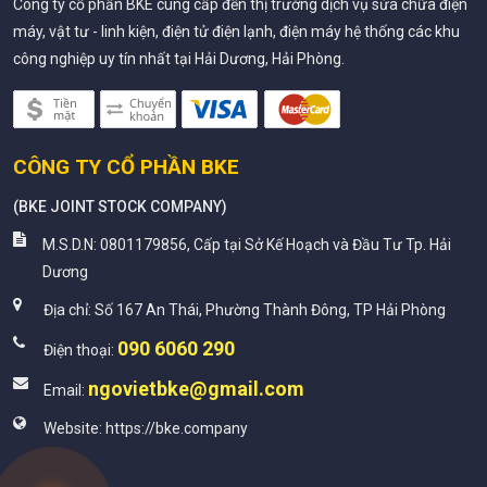
Công ty cổ phần BKE cung cấp đến thị trường dịch vụ sửa chữa điện
máy, vật tư - linh kiện, điện tử điện lạnh, điện máy hệ thống các khu
công nghiệp uy tín nhất tại Hải Dương, Hải Phòng.
CÔNG TY CỔ PHẦN BKE
(
BKE JOINT STOCK COMPANY
)
M.S.D.N: 0801179856, Cấp tại Sở Kế Hoạch và Đầu Tư Tp. Hải
Dương
Địa chỉ:
Số 167 An Thái, Phường Thành Đông, TP Hải Phòng
090 6060 290
Điện thoại:
ngovietbke@gmail.com
Email:
Website:
https://bke.company