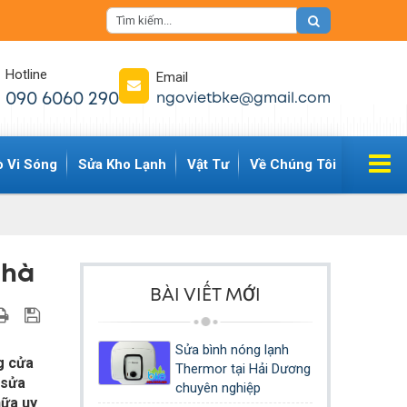
Hotline
Email
090 6060 290
ngovietbke@gmail.com
ò Vi Sóng
Sửa Kho Lạnh
Vật Tư
Về Chúng Tôi
Nhà
BÀI VIẾT MỚI
Sửa bình nóng lạnh
g cửa
Thermor tại Hải Dương
 sửa
chuyên nghiệp
hữa uy