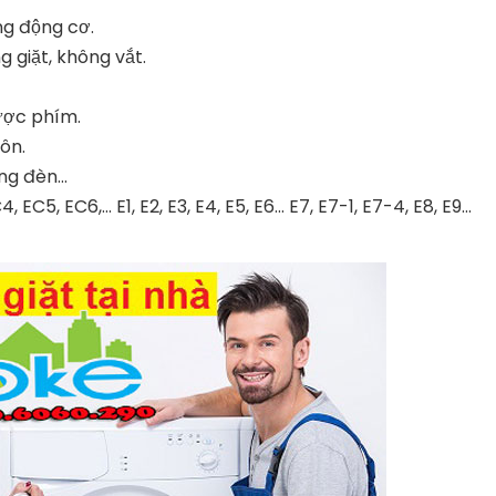
ng động cơ.
 giặt, không vắt.
ược phím.
Môn.
g đèn...
C5, EC6,... E1, E2, E3, E4, E5, E6... E7, E7-1, E7-4, E8, E9...