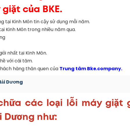
 giặt của BKE.
g tại Kinh Môn tin cậy sử dụng mỗi năm.
 tại Kinh Môn trong nhiều năm qua.
ung
ỏi nhất tại Kinh Môn.
ề với cái tâm.
 khách hàng thân quen của
Trung tâm Bke.company.
 Hải Dương
hữa các loại lỗi máy giặt 
ải Dương như: