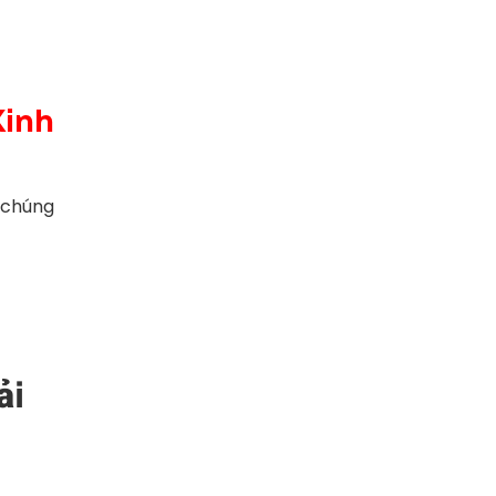
Kinh
 chúng
ải