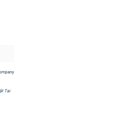
ompany
ặt Tại