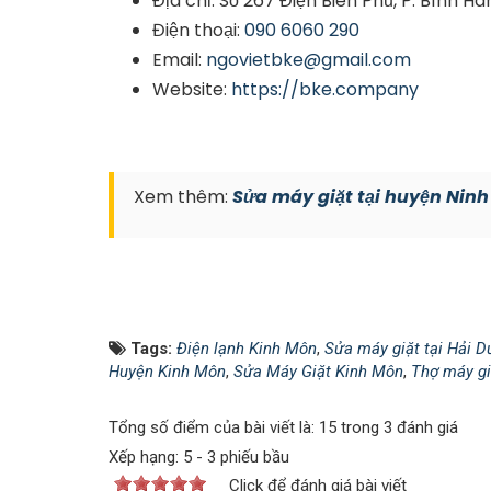
Địa chỉ: Số 267 Điện Biên Phủ, P. Bình Hà
Điện thoại:
090 6060 290
Email:
ngovietbke@gmail.com
Website:
https://bke.company
Xem thêm:
Sửa máy giặt tại huyện Ninh
Tags:
Điện lạnh Kinh Môn
,
Sửa máy giặt tại Hải 
Huyện Kinh Môn
,
Sửa Máy Giặt Kinh Môn
,
Thợ máy gi
Tổng số điểm của bài viết là: 15 trong 3 đánh giá
Xếp hạng:
5
-
3
phiếu bầu
Click để đánh giá bài viết