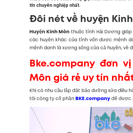
tín chuyên nghiệp nhất.
Đôi nét về huyện Kin
Huyện Kinh Môn
thuộc tỉnh Hải Dương giáp 
các huyện khác của tỉnh vốn được mệnh dan
mệnh danh là xương sống của cả huyện, về địa 
Bke.company đơn vị
Môn giá rẻ uy tín nhất
Khi có nhu cầu lắp đặt bảo dưỡng sửa điều h
tôi công ty cổ phần
BKE.company
để được p