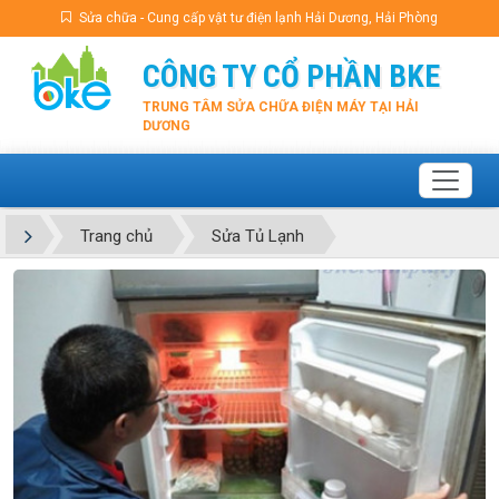
Sửa chữa - Cung cấp vật tư điện lạnh Hải Dương, Hải Phòng
CÔNG TY CỔ PHẦN BKE
TRUNG TÂM SỬA CHỮA ĐIỆN MÁY TẠI HẢI
DƯƠNG
Trang chủ
Sửa Tủ Lạnh