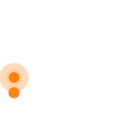
Thôn
Công ty cổ phần BKE cung cấp đến thị
Dịch
trường dịch vụ sửa chữa điện máy, vật tư -
linh kiện, điện tử điện lạnh, điện máy hệ
Tính
thống các khu công nghiệp uy tín nhất tại
Sửa 
Hải Dương, Hải Phòng.
Hướn
Quy 
Chín
Liên 
Kho
Vật Tư Điện Lạnh - BKE
Kho Đi
267C Điện Biên Phủ, P. Thành Đông,
455 Đ
.
.
TP. Hải Phòng
TP. Hải