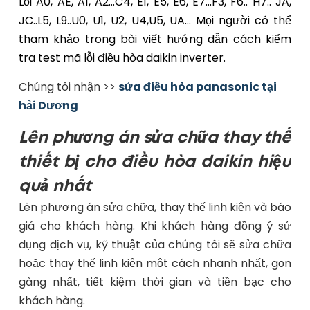
Lỗi A0, AE, A1, A2…C4, E1, E5, E6, E7…F3, F6.. H7.. JA,
JC..L5, L9..U0, U1, U2, U4,U5, UA… Mọi người có thể
tham khảo trong bài viết hướng dẫn cách kiểm
tra test mã lỗi điều hòa daikin inverter.
Chúng tôi nhận >>
sửa điều hòa panasonic tại
hải Dương
Lên phương án sửa chữa thay thế
thiết bị cho điều hòa daikin hiệu
quả nhất
Lên phương án sửa chữa, thay thế linh kiện và báo
giá cho khách hàng. Khi khách hàng đồng ý sử
dụng dịch vụ, kỹ thuật của chúng tôi sẽ sửa chữa
hoặc thay thế linh kiện một cách nhanh nhất, gọn
gàng nhất, tiết kiệm thời gian và tiền bạc cho
khách hàng.