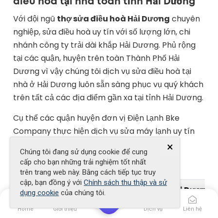
điều hoà tại nhà toàn tỉnh Hải Dương
Với đội ngũ
thợ sửa điều hoà Hải Dương
chuyên
nghiệp, sửa điều hoà uy tín với số lượng lớn, chi
nhánh công ty trải dài khắp Hải Dương. Phủ rộng
tại các quận, huyện trên toàn Thành Phố Hải
Dương vì vậy chúng tôi dịch vụ sửa điều hoà tại
nhà ở Hải Dương luôn sẵn sàng phục vụ quý khách
trên tất cả các địa điểm gần xa tại tỉnh Hải Dương.
Cụ thể các quận huyện đơn vị Điện Lạnh Bke
Company thực hiện dịch vụ sửa máy lạnh uy tín
tại Hải Dương như sau :
×
Chúng tôi đang sử dụng cookie để cung
cấp cho bạn những trải nghiệm tốt nhất
STT
Địa Chỉ Liên Hệ Sửa Điều Hòa
trên trang web này. Bằng cách tiếp tục truy
cập, bạn đồng ý với
Chính sách thu thập và sử
1
Sửa điều hoà tại nhà thành phố Hải Dương.
dụng cookie
của chúng tôi.
2
Sửa điều hoà tại nhà huyện Gia Lộc.
Home
Giới thiệu
Dịch vụ
Liên hệ