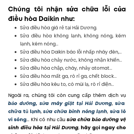
Chúng tôi nhận sửa chữa lỗi của
điều hòa Daikin như:
Sửa điều hòa giá rẻ tại Hải Dương.
Sửa điều hòa không lạnh, không nóng, kém
lạnh, kém nóng…
Sửa điều hòa Daikin báo lỗi nhấp nháy đèn,…
Sửa điều hòa chảy nước, không nhận khiển...
Sửa điều hòa chập, cháy, nhảy atomat…
Sửa điều hòa mất ga, rò rỉ ga, chết block...
Sửa điều hòa kêu to, có mùi lạ, rò rỉ điện…
Ngoài ra, chúng tôi còn cung cấp thêm dịch vụ
bảo dưỡng, sửa máy giặt tại Hải Dương
,
sửa
chữa tủ lạnh
,
sửa chữa bình nóng lạnh
,
sửa lò
vi sóng
... Khi có nhu cầu
sửa chữa bảo dưỡng vệ
sinh điều hòa tại Hải Dương
,
hãy gọi ngay cho