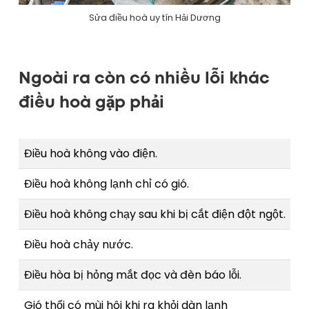
Sửa điều hoà uy tín Hải Dương
Ngoài ra còn có nhiều lỗi khác
điều hoà gặp phải
Điều hoà không vào điện.
Đi
Điều hoà không lạnh chỉ có gió.
Đi
Điều hoà không chạy sau khi bị cắt điện đột ngột.
Đi
Điều hoà chảy nước.
Đi
Điều hòa bị hỏng mắt đọc và đèn báo lỗi.
Bl
Gió thổi có mùi hôi khi ra khỏi dàn lạnh
Đi