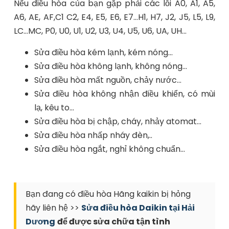
Nếu điều hòa của bạn gặp phải các lỗi A0, A1, A5,
A6, AE, AF,C1 C2, E4, E5, E6, E7…H1, H7, J2, J5, L5, L9,
LC…MC, P0, U0, U1, U2, U3, U4, U5, U6, UA, UH…
Sửa điều hòa kém lạnh, kém nóng…
Sửa điều hòa không lạnh, không nóng…
Sửa điều hòa mất nguồn, chảy nước…
Sửa điều hòa không nhận điều khiển, có mùi
lạ, kêu to…
Sửa điều hòa bị chập, cháy, nhảy atomat…
Sửa điều hòa nhấp nháy đèn,..
Sửa điều hòa ngắt, nghỉ không chuẩn…
Bạn đang có điều hòa Hãng kaikin bị hỏng
hãy liên hệ >>
Sửa điều hòa Daikin tại Hải
Dương
để được sửa chữa tận tình