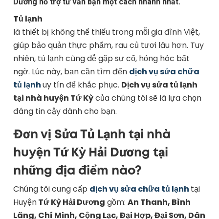
Dương hỗ trợ tư vấn bạn một cách nhanh nhất.
Tủ lạnh
là thiết bị không thể thiếu trong mỗi gia đình Việt,
giúp bảo quản thực phẩm, rau củ tươi lâu hơn. Tuy
nhiên, tủ lạnh cũng dễ gặp sự cố, hỏng hóc bất
ngờ. Lúc này, bạn cần tìm đến
dịch vụ sửa chữa
tủ lạnh
uy tín để khắc phục.
Dịch vụ sửa tủ lạnh
tại nhà huyện Tứ Kỳ
của chúng tôi sẽ là lựa chọn
đáng tin cậy dành cho bạn.
Đơn vị Sửa Tủ Lạnh tại nhà
huyện Tứ Kỳ Hải Dương tại
những địa điểm nào?
Chúng tôi cung cấp
dịch vụ sửa chữa tủ lạnh
tại
Huyện
Tứ Kỳ Hải Dương
gồm:
An Thanh, Bình
Lãng, Chí Minh, Cộng Lạc, Đại Hợp, Đại Sơn, Dân