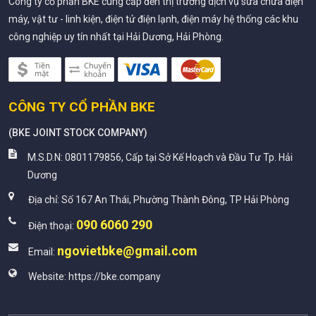
Công ty cổ phần BKE cung cấp đến thị trường dịch vụ sửa chữa điện
máy, vật tư - linh kiện, điện tử điện lạnh, điện máy hệ thống các khu
công nghiệp uy tín nhất tại Hải Dương, Hải Phòng.
CÔNG TY CỔ PHẦN BKE
(
BKE JOINT STOCK COMPANY
)
M.S.D.N: 0801179856, Cấp tại Sở Kế Hoạch và Đầu Tư Tp. Hải
Dương
Địa chỉ:
Số 167 An Thái, Phường Thành Đông, TP Hải Phòng
090 6060 290
Điện thoại:
ngovietbke@gmail.com
Email:
Website:
https://bke.company