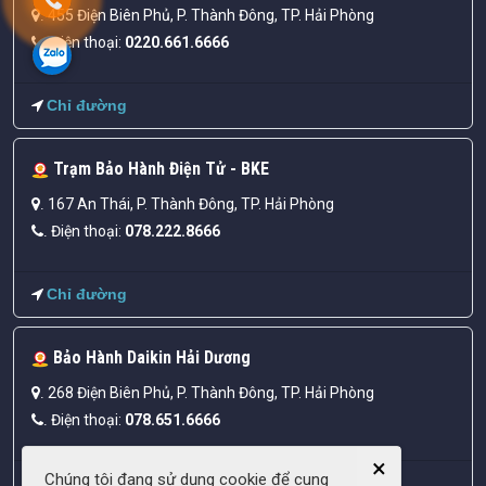
455 Điện Biên Phủ, P. Thành Đông, TP. Hải Phòng
.
Điện thoại:
0220.661.6666
.
Chỉ đường
Trạm Bảo Hành Điện Tử - BKE
167 An Thái, P. Thành Đông, TP. Hải Phòng
.
Điện thoại:
078.222.8666
.
Chỉ đường
Bảo Hành Daikin Hải Dương
268 Điện Biên Phủ, P. Thành Đông, TP. Hải Phòng
.
Điện thoại:
078.651.6666
.
×
Chúng tôi đang sử dụng cookie để cung
Chỉ đường