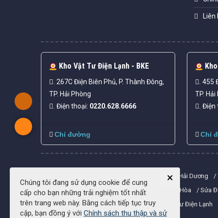
Liên 
Kho Vật Tư Điện Lạnh - BKE
Kho 
267C Điện Biên Phủ, P. Thành Đông,
455 Đ
.
.
TP. Hải Phòng
TP. Hải
Điện thoại:
0220.628.6666
Điện 
.
.
Chỉ đường
Chỉ 
×
Sửa Điều Hòa Hải Dương
Điện Máy Giá Kho Hải Dương
Chúng tôi đang sử dụng cookie để cung
Kho Điện Máy Hải Phòng
Báo Giá Sửa Điều Hòa
Sửa Đ
cấp cho bạn những trải nghiệm tốt nhất
trên trang web này. Bằng cách tiếp tục truy
Cửa Hàng Vật Tư Điện Lạnh
Tổng Kho Vật Tư Điện Lạnh
cập, bạn đồng ý với
Chính sách thu thập và sử