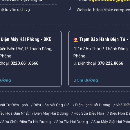
hệ tư vấn dịch vụ
Website:
https://bke.compan
Điện Máy Hải Phòng - BKE
Trạm Bảo Hành Điện Tử -
iện Biên Phủ, P. Thành Đông,
167 An Thái, P. Thành Đông, 
.
 Phòng
Phòng
thoại:
0220.661.6666
Điện thoại:
078.222.8666
.
đường
Chỉ đường
Vật Tư Điện Lạnh
Điều Hòa Nối Ống Gió
Điện Lạnh Hải Dương
Nhà Thầ
iều Hoà Gần Nhất
Điện Máy Hải Dương
Học Sửa Điều Hòa
Điều Hòa Da
Sửa Chữa Điện Tử Hải Dương
Sửa Tivi Hải Dương
Sửa Máy Giặt Hải Phò