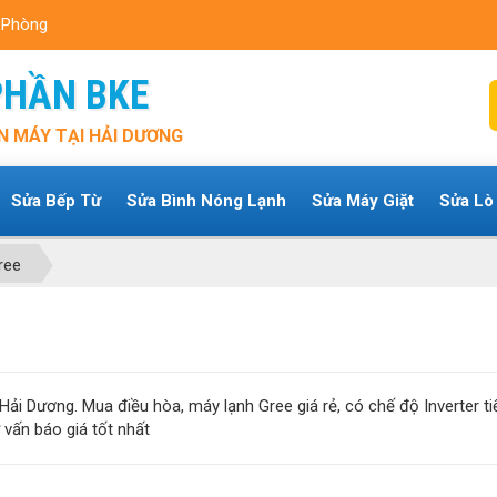
i Phòng
PHẦN BKE
N MÁY TẠI HẢI DƯƠNG
Sửa Bếp Từ
Sửa Bình Nóng Lạnh
Sửa Máy Giặt
Sửa Lò
ree
ải Dương. Mua điều hòa, máy lạnh Gree giá rẻ, có chế độ Inverter ti
vấn báo giá tốt nhất