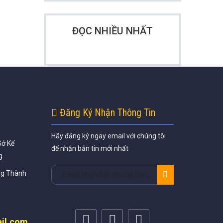
ĐỌC NHIỀU NHẤT
Đăng Ký Nhận Thông Tin
Hãy đăng ký ngay email với chúng tôi
Sở Kế
để nhận bản tin mới nhất
g
ng Thành
il.com