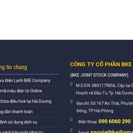
CÔNG TY CỔ PHẦN BKE
g tin chung
(
BKE JOINT STOCK COMPANY
)
 vụ Điện Lạnh BKE Company
M.S.D.N: 0801179856, Cấp tại 
 mã màu điện tử Online
Hoạch và Đầu Tư Tp. Hải Dươn
chữa điều hoà tại Hải Dương
Địa chỉ:
Số 167 An Thái, Phườ
Đông, TP Hải Phòng
g dẫn thanh toán
090 6060 290
Điện thoại:
định sử dụng dịch vụ
ngovietbke@gma
h sách bảo mật riêng tư
Email: