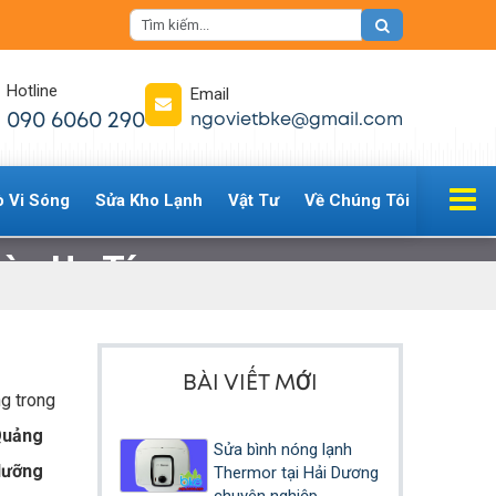
Hotline
Email
090 6060 290
ngovietbke@gmail.com
ò Vi Sóng
Sửa Kho Lạnh
Vật Tư
Về Chúng Tôi
òa Uy Tín
BÀI VIẾT MỚI
ng trong
Quảng
Sửa bình nóng lạnh
dưỡng
Thermor tại Hải Dương