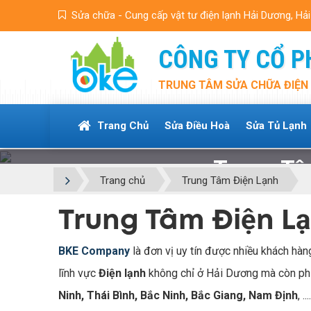
Sửa chữa - Cung cấp vật tư điện lạnh Hải Dương, Hả
CÔNG TY CỔ P
TRUNG TÂM SỬA CHỮA ĐIỆN 
Trang Chủ
Sửa Điều Hoà
Sửa Tủ Lạnh
Trung Tâ
Trang chủ
Trung Tâm Điện Lạnh
Trung Tâm Điện L
BKE Company
là đơn vị uy tín được nhiều khách hàn
lĩnh vực
Điện lạnh
không chỉ ở Hải Dương mà còn phủ
Ninh, Thái Bình, Bắc Ninh, Bắc Giang, Nam Định
, ...