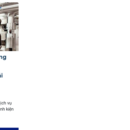
ng
i
ịch vụ
inh kiện