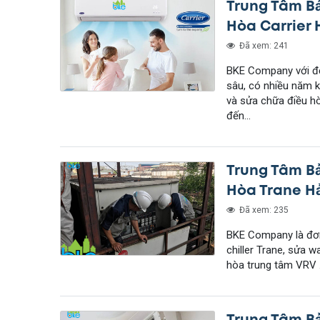
Trung Tâm B
Hòa Carrier 
Đã xem: 241
BKE Company với độ
sâu, có nhiều năm k
và sửa chữa điều hò
đến...
Trung Tâm B
Hòa Trane H
Đã xem: 235
BKE Company là đơn
chiller Trane, sửa wa
hòa trung tâm VRV .
Trung Tâm B