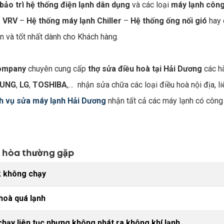
 bảo trì hệ thống điện lạnh dân dụng
và các loại
máy lạnh công
g VRV
–
Hệ thống máy lạnh Chiller
–
Hệ thống ống nối gió
hay 
ện và tốt nhất dành cho Khách hàng.
ompany
chuyên cung cấp
thợ sửa điều hoà tại Hải Dương
các h
UNG
,
LG
,
TOSHIBA
,… nhận sửa chữa các loại điều hoà nội địa, l
h vụ sửa máy lạnh Hải Dương
nhận tất cả các máy lạnh có công
u hòa thường gặp
k không chạy
hoà quá lạnh
hạy liên tục nhưng không phát ra không khí lạnh