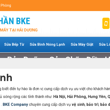
i Phòng
HẦN BKE
MÁY TẠI HẢI DƯƠNG
Sửa Bếp Từ
Sửa Bình Nóng Lạnh
Sửa Máy Giặt
Sửa L
m Bảo Dưỡng Sửa Chữa Điều H
Trang chủ
Trung Tâm Bảo Dưỡng Sửa Chữa Điều Hòa Uy Tín
ạnh
g biết đến tự hào là đơn vị cung cấp dịch vụ ưu việt cho khách hà
 sóng rộng các tỉnh thành như:
Hà Nội, Hải Phòng, Hưng Yên, 
. .
BKE Company
chuyên cung cấp dịch vụ
vệ sinh
,
bảo trì
,
bảo 