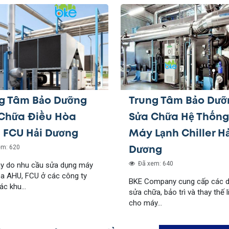
g Tâm Bảo Dưỡng
Trung Tâm Bảo Dưỡ
Chữa Điều Hòa
Sửa Chữa Hệ Thống
 FCU Hải Dương
Máy Lạnh Chiller Hả
Dương
m: 620
Đã xem: 640
ay do nhu cầu sửa dụng máy
òa AHU, FCU ở các công ty
BKE Company cung cấp các d
ác khu...
sửa chữa, bảo trì và thay thế l
cho máy...