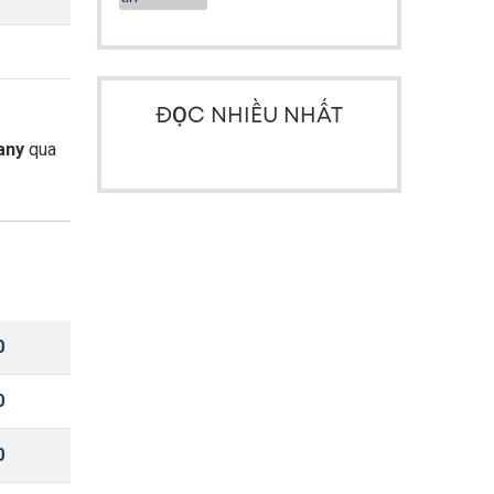
ĐỌC NHIỀU NHẤT
any
qua
0
0
0