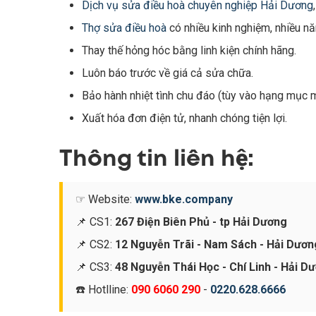
Dịch vụ sửa điều hoà chuyên nghiệp Hải Dương
Thợ sửa điều hoà
có nhiều kinh nghiệm, nhiều n
Thay thế hỏng hóc bằng linh kiện chính hãng.
Luôn báo trước về giá cả sửa chữa.
Bảo hành nhiệt tình chu đáo (tùy vào hạng mục m
Xuất hóa đơn điện tử, nhanh chóng tiện lợi.
Thông tin liên hệ:
☞ Website:
www.bke.company
📌 CS1:
267 Điện Biên Phủ - tp Hải Dương
📌 CS2:
12 Nguyễn Trãi - Nam Sách - Hải Dươn
📌 CS3:
48 Nguyễn Thái Học - Chí Linh - Hải D
☎️ Hotlline:
090 6060 290
-
0220.628.6666