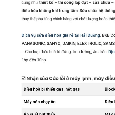
cũng như
thiết kế – thi công lắp đặt – sửa chữa –
điều hòa không khí trung tâm
.
Sửa chữa hệ thốn
thay thế phụ tùng chính hãng với chất lượng hoàn thi
Dịch vụ sửa điều hoà giá rẻ tại Hải Dương
.
BKE C
PANASONIC
,
SANYO
,
DAIKIN
,
ELEXTROLIC
,
SAMS
… Các loại điều hoà tủ đứng, treo tường, âm trần.
Dịc
1hp đến 10hp.
☑️ Nhận sửa Các lỗi ở máy lạnh, máy điề
Điều hoà bị thiếu gas, hết gas
Bloc
Máy nén chạy ồn
Điều 
Áp suất hút thấp
Máy c